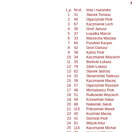
L.p.
Nr.st.
Imię i nazwisko
1
31
Stanek Tomasz
2
40
Ogarzyński Piotr
3
67
Kaczmarek Lech
4
36
Groń Janusz
5
37
Łopatka Marcin
6
33
Warzecha Wacław
7
60
Puszkiel Kacper
8
42
Groń Dariusz
9
58
Kalisz Piotr
10
34
Kaczmarek Wojciech
11
35
Bielecki Łukasz
12
79
Zdeb Łukasz
13
62
Stanek Jędrzej
14
32
Skowroński Tadeusz
15
39
Kaczmarek Maciej
16
57
Ogarzyński Ryszard
17
48
Michalewicz Piotr
18
51
Rutkowski Wojciech
19
49
Krzewiński Oskar
20
88
Nakielski Jakub
21
115
Pstrusiński Marek
22
45
Koziński Maciej
23
41
Górnicki Piotr
24
81
Wójcik Artur
25
116
Kaczmarek Michał