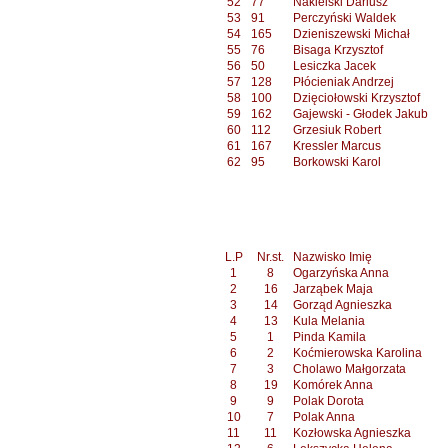
52
77
Nakielski Dariusz
53
91
Perczyński Waldek
54
165
Dzieniszewski Michał
55
76
Bisaga Krzysztof
56
50
Lesiczka Jacek
57
128
Płócieniak Andrzej
58
100
Dzięciołowski Krzysztof
59
162
Gajewski - Głodek Jakub
60
112
Grzesiuk Robert
61
167
Kressler Marcus
62
95
Borkowski Karol
L.P
Nr.st.
Nazwisko Imię
1
8
Ogarzyńska Anna
2
16
Jarząbek Maja
3
14
Gorząd Agnieszka
4
13
Kula Melania
5
1
Pinda Kamila
6
2
Koćmierowska Karolina
7
3
Cholawo Małgorzata
8
19
Komórek Anna
9
9
Polak Dorota
10
7
Polak Anna
11
11
Kozłowska Agnieszka