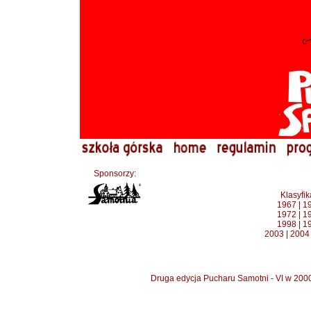
Sponsorzy:
Klasyfi
1967
|
1
1972
|
1
1998
|
1
2003
|
2004
Druga edycja Pucharu Samotni - VI w 200