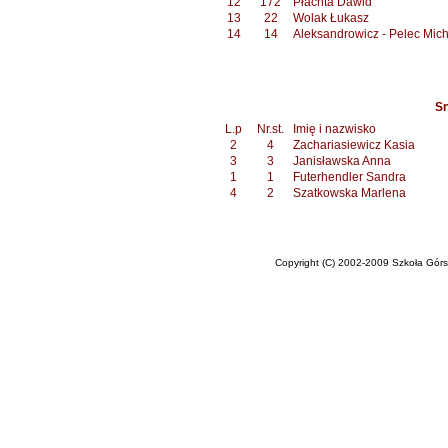
12
172
Płachta Dawid
13
22
Wolak Łukasz
14
14
Aleksandrowicz - Pelec Mich
Sn
L.p
Nr.st.
Imię i nazwisko
2
4
Zachariasiewicz Kasia
3
3
Janisławska Anna
1
1
Futerhendler Sandra
4
2
Szatkowska Marlena
Copyright (C) 2002-2009 Szkoła Górska