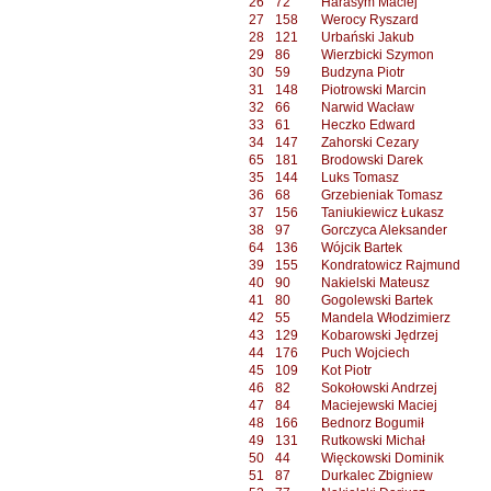
26
72
Harasym Maciej
27
158
Werocy Ryszard
28
121
Urbański Jakub
29
86
Wierzbicki Szymon
30
59
Budzyna Piotr
31
148
Piotrowski Marcin
32
66
Narwid Wacław
33
61
Heczko Edward
34
147
Zahorski Cezary
65
181
Brodowski Darek
35
144
Luks Tomasz
36
68
Grzebieniak Tomasz
37
156
Taniukiewicz Łukasz
38
97
Gorczyca Aleksander
64
136
Wójcik Bartek
39
155
Kondratowicz Rajmund
40
90
Nakielski Mateusz
41
80
Gogolewski Bartek
42
55
Mandela Włodzimierz
43
129
Kobarowski Jędrzej
44
176
Puch Wojciech
45
109
Kot Piotr
46
82
Sokołowski Andrzej
47
84
Maciejewski Maciej
48
166
Bednorz Bogumił
49
131
Rutkowski Michał
50
44
Więckowski Dominik
51
87
Durkalec Zbigniew