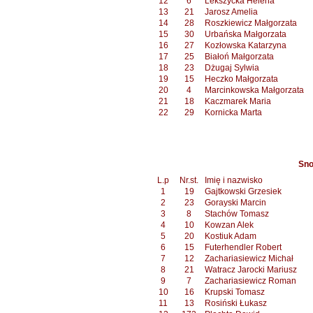
12
6
Lekszycka Helena
13
21
Jarosz Amelia
14
28
Roszkiewicz Małgorzata
15
30
Urbańska Małgorzata
16
27
Kozłowska Katarzyna
17
25
Białoń Małgorzata
18
23
Dżugaj Sylwia
19
15
Heczko Małgorzata
20
4
Marcinkowska Małgorzata
21
18
Kaczmarek Maria
22
29
Kornicka Marta
Sno
L.p
Nr.st.
Imię i nazwisko
1
19
Gajtkowski Grzesiek
2
23
Gorayski Marcin
3
8
Stachów Tomasz
4
10
Kowzan Alek
5
20
Kostiuk Adam
6
15
Futerhendler Robert
7
12
Zachariasiewicz Michał
8
21
Watracz Jarocki Mariusz
9
7
Zachariasiewicz Roman
10
16
Krupski Tomasz
11
13
Rosiński Łukasz