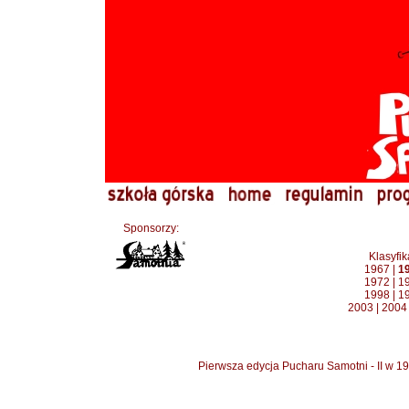
Sponsorzy:
Klasyfi
1967
|
1
1972
|
1
1998
|
1
2003
|
2004
Pierwsza edycja Pucharu Samotni - II w 1