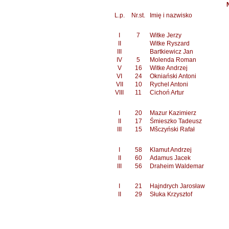
L.p.
Nr.st.
Imię i nazwisko
I
7
Witke Jerzy
II
Witke Ryszard
III
Bartkiewicz Jan
IV
5
Molenda Roman
V
16
Witke Andrzej
VI
24
Okniański Antoni
VII
10
Rychel Antoni
VIII
11
Cichoń Artur
I
20
Mazur Kazimierz
II
17
Śmieszko Tadeusz
III
15
Mšczyński Rafał
I
58
Klamut Andrzej
II
60
Adamus Jacek
III
56
Draheim Waldemar
I
21
Hajndrych Jarosław
II
29
Słuka Krzysztof