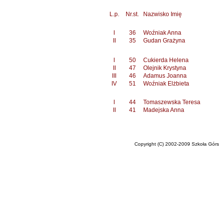
L.p.
Nr.st.
Nazwisko Imię
I
36
Woźniak Anna
II
35
Gudan Grażyna
I
50
Cukierda Helena
II
47
Olejnik Krystyna
III
46
Adamus Joanna
IV
51
Woźniak Elżbieta
I
44
Tomaszewska Teresa
II
41
Madejska Anna
Copyright (C) 2002-2009 Szkoła Górska