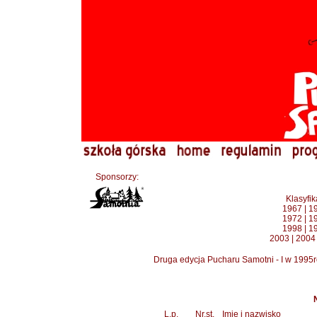
Sponsorzy:
Klasyfi
1967
|
1
1972
|
1
1998
|
1
2003
|
2004
Druga edycja Pucharu Samotni - I w 1995
L.p.
Nr.st.
Imię i nazwisko