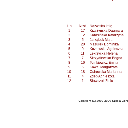
L.p
Nr.st.
Nazwisko Imię
1
17
Krzyżyńska Dagmara
2
12
Karasińska Katarzyna
3
5
Jarząbek Maja
4
20
Mazurek Dominika
5
9
Kozłowska Agnieszka
6
11
Lekrzycka Helena
7
7
Skrzydlewska Bogna
8
16
Tomkiewicz Emilia
9
6
Kowal Małgorzata
10
18
Ostrowska Marianna
11
4
Zdeb Agnieszka
12
1
Słowczuk Zofia
Copyright (C) 2002-2009 Szkoła Górska