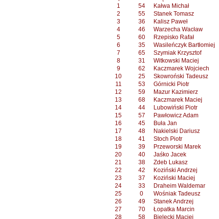
1
54
Kałwa Michał
2
55
Stanek Tomasz
3
36
Kalisz Paweł
4
46
Warzecha Wacław
5
60
Rzepisko Rafał
6
35
Wasileńczyk Bartłomiej
7
65
Szymiak Krzysztof
8
31
Witkowski Maciej
9
62
Kaczmarek Wojciech
10
25
Skowroński Tadeusz
11
53
Górnicki Piotr
12
59
Mazur Kazimierz
13
68
Kaczmarek Maciej
14
44
Lubowiński Piotr
15
57
Pawłowicz Adam
16
45
Buła Jan
17
48
Nakielski Dariusz
18
41
Stoch Piotr
19
39
Przeworski Marek
20
40
Jaśko Jacek
21
38
Zdeb Lukasz
22
42
Koziński Andrzej
23
37
Koziński Maciej
24
33
Draheim Waldemar
25
0
Wośniak Tadeusz
26
49
Stanek Andrzej
27
70
Łopatka Marcin
28
58
Bielecki Maciej